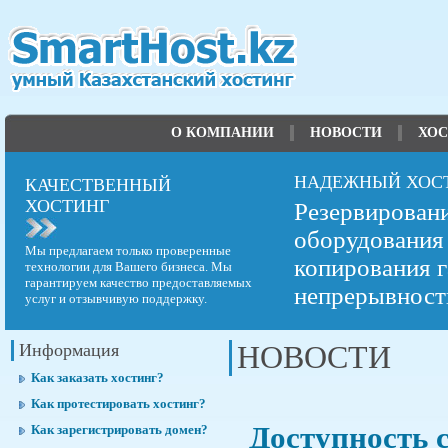
О КОМПАНИИ
НОВОСТИ
ХОС
НАДЕЖНЫЙ ХОС
КАЧЕСТВЕННЫЙ
ХОСТИНГ
Резервирован
оборудования 
Мы предлагаем только проверенные
копирования г
технологии для Вашего бизнеса. Мы
гарантируем качество предоставляемых
непрерывность
услуг и отзывчивую поддержку.
Информация
НОВОСТИ
Как заказать хостинг?
Как протестировать хостинг?
Доступность 
Как зарегистрировать домен?